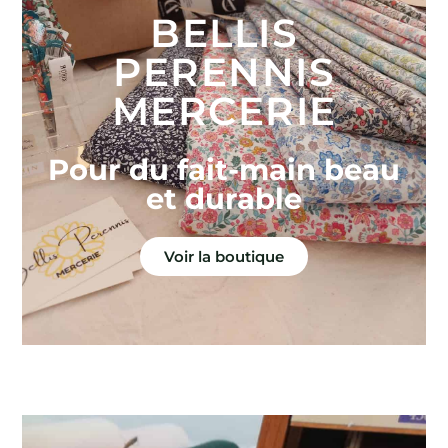
BELLIS
PERENNIS
MERCERIE
Pour du fait-main beau
et durable
Voir la boutique