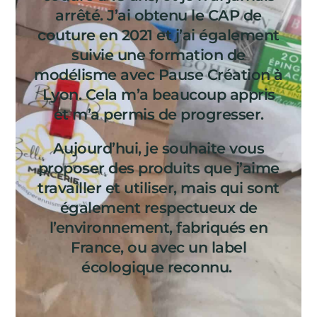
arrêté. J’ai obtenu le CAP de
couture en 2021 et j’ai également
suivie une formation de
modélisme avec Pause Création à
Lyon. Cela m’a beaucoup appris
et m’a permis de progresser.
Aujourd’hui, je souhaite vous
proposer des produits que j’aime
travailler et utiliser, mais qui sont
également respectueux de
l’environnement, fabriqués en
France, ou avec un label
écologique reconnu.